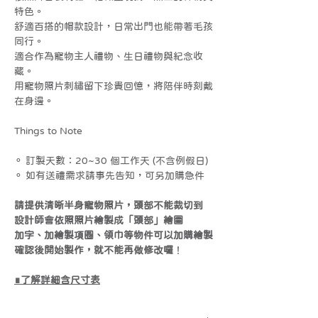
特色。
舒適百搭的帽款設計，日常出門也能帶著毛孩
同行。
適合作為寵物主人禮物、生日禮物與紀念收
藏。
用寵物照片刺繡留下珍貴回憶，將陪伴時刻戴
在身邊。
Things to Note
⚬ 訂製天數：20~30 個工作天 (不含例假日)
⚬ 如有送禮需求請事先告知，可另加購急件
請提供清晰半身寵物照片，頭部不能裁切到
設計師會依照照片繪製成「頭部」繪圖
加字、加繪製項圈、領巾等物件可以加購繪製
確認後開始製作，就不能再做修改囉
！
∎
了解詳細含尺寸表