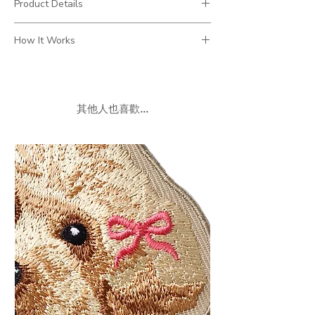
Product Details
⚬ 圖案尺寸：6~7 cm
How It Works
⚬ 規格：一張毛小孩繪圖+ 一件刺繡帽子
⚬ 單面背面為布底
① 下單後
InnidiTy
想要繪製的照片
② 10~14工作天(不含例假日)將回傳繪圖確
認
其他人也喜歡...
③ 提供「一次」修改繪圖
④ 刺繡設計及成品製作